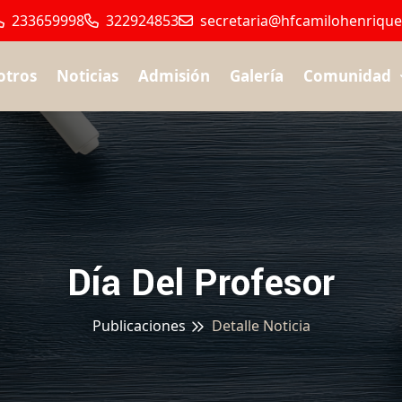
233659998
322924853
secretaria@hfcamilohenriquez
otros
Noticias
Admisión
Galería
Comunidad
Día Del Profesor
Publicaciones
Detalle Noticia